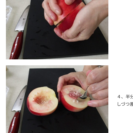
４、半
しづつ