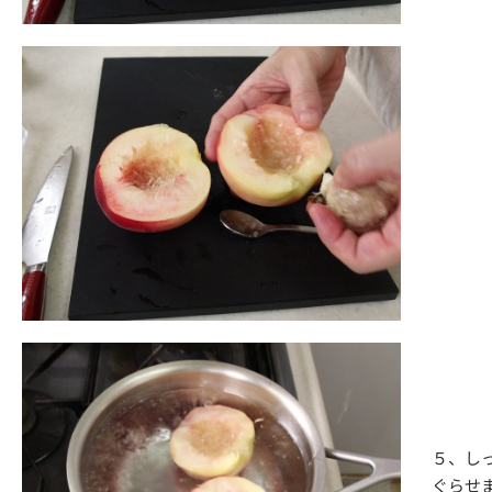
５、し
ぐらせ