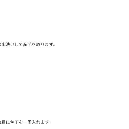
は水洗いして産毛を取ります。
れ目に包丁を一周入れます。