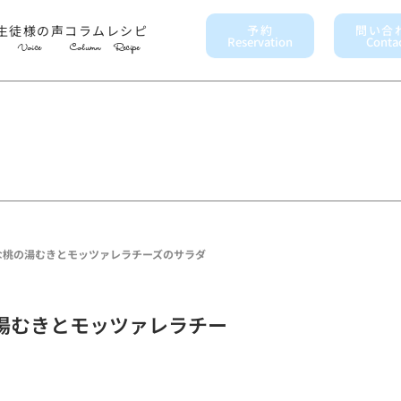
生徒様の声
コラム
レシピ
予約
問い合
Reservation
Conta
Voice
Column
Recipe
な桃の湯むきとモッツァレラチーズのサラダ
湯むきとモッツァレラチー