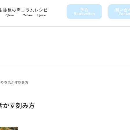
生徒様の声
コラム
レシピ
予約
問い合
Reservation
Conta
Voice
Column
Recipe
香りを活かす刻み方
活かす刻み方