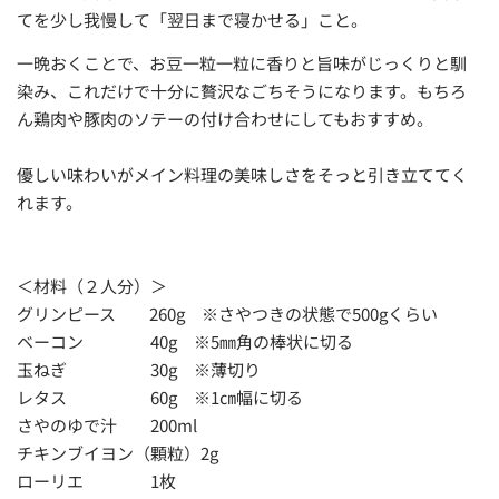
てを少し我慢して「翌日まで寝かせる」こと。
一晩おくことで、お豆一粒一粒に香りと旨味がじっくりと馴
染み、これだけで十分に贅沢なごちそうになります。もちろ
ん鶏肉や豚肉のソテーの付け合わせにしてもおすすめ。
優しい味わいがメイン料理の美味しさをそっと引き立ててく
れます。
＜材料（２人分）＞
グリンピース 260g ※さやつきの状態で500gくらい
ベーコン 40g ※5㎜角の棒状に切る
玉ねぎ 30g ※薄切り
レタス 60g ※1㎝幅に切る
さやのゆで汁 200ml
チキンブイヨン（顆粒）2g
ローリエ 1枚