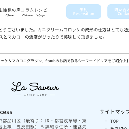
生徒様の声
コラム
レシピ
予約
問い合
Reservation
Conta
Voice
Column
Recipe
とうございました。カニクリームコロッケの成形の仕方はとても勉
スとマカロニの濃度がぴったりで美味しく頂きました。
ッケ＆マカロニグラタン、Staubのお鍋で作るシーフードドリアをご紹介♪
cess
サイトマッ
京都品川区（最寄り：JR・都営浅草線・東
TOP
池上線 五反田駅） ※詳細な住所・連絡先
教室紹介