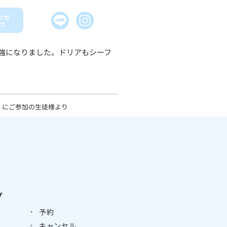
わせ
ct
強になりました。ドリアもシーフ
】にご参加の生徒様より
プ
予約
キャンセル